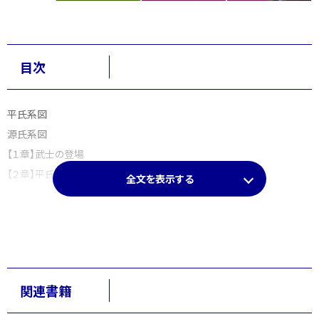
目次
平氏系図
源氏系図
【１章】武士の登場
【２章】平氏の栄華
全文を表示する
【３章】源平の合戦
【４章】平氏の滅亡
【５章】鎌倉幕府の成立
源平時代の国名マップ
『源平人物大事典』年表
関連書籍