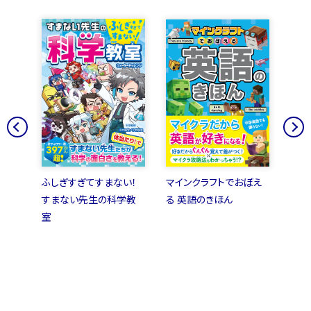
の歴
ふしぎすぎてすまない！
マインクラフトでおぼえ
とに
すまない先生の科学教
る 英語のきほん
の四
室