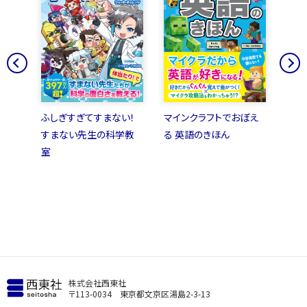
の歴
ふしぎすぎてすまない！
マインクラフトでおぼえ
とに
すまない先生の科学教
る 英語のきほん
の四
室
株式会社西東社
〒113-0034 東京都文京区湯島2-3-13