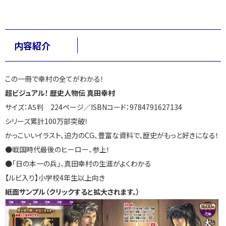
内容紹介
この一冊で幸村の全てがわかる！
超ビジュアル！ 歴史人物伝 真田幸村
サイズ：A5判 224ページ／ISBNコード：
9784791627134
シリーズ累計
100
万部突破！
かっこいいイラスト、迫力の
CG
、豊富な資料で、歴史がもっと好きになる！
●
戦国時代最後のヒーロー、参上！
●
「日の本一の兵」、真田幸村の生涯がよくわかる
【ルビ入り】小学校
4
年生以上向き
紙面サンプル（クリックすると拡大されます。）