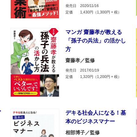
発売日
2020/11/16
定価
1,430円（1,300円 + 税）
マンガ 齋藤孝が教える
「孫子の兵法」の活かし
方
齋藤孝／監修
発売日
2017/01/19
定価
1,320円（1,200円 + 税）
ガ
デキる社会人になる！基
本のビジネスマナー
相部博子／監修