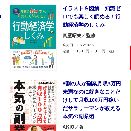
る
イラスト＆図解 知識ゼ
4
ロでも楽しく読める！行
動経済学のしくみ
真壁昭夫／監修
発売日
2022/04/07
定価
1,210円（1,100円 + 税）
8割の人が副業月収3万円
未満なのに好きなことだ
けして月収100万円稼い
だサラリーマンが教える
本気の副業術
AKIO／著