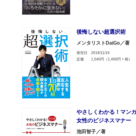
後悔しない超選択術
メンタリストDaiGo／著
発売日
2018/11/19
定価
1,540円（1,400円 + 税）
やさしくわかる！マン
女性のビジネスマナー
池田智子／著