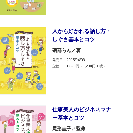
人から好かれる話し方・
しぐさ基本とコツ
磯部らん／著
発売日
2015/04/08
定価
1,320円（1,200円 + 税）
仕事美人のビジネスマナ
ー基本とコツ
尾形圭子／監修