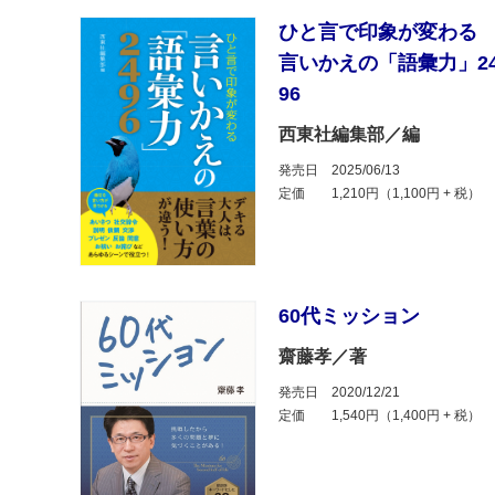
ひと言で印象が変わ
言いかえの「語彙力」2
96
西東社編集部／編
発売日
2025/06/13
定価
1,210円（1,100円 + 税）
60代ミッション
齋藤孝／著
発売日
2020/12/21
定価
1,540円（1,400円 + 税）