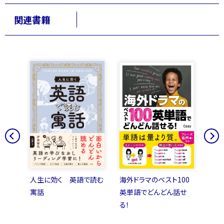
関連書籍
ＯＯＫ
人生に効く 英語で読む
海外ドラマのベスト100
朝か
寓話
英単語でどんどん話せ
会話
る！