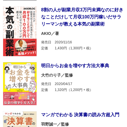
8割の人が副業月収3万円未満なのに好き
なことだけして月収100万円稼いだサラ
リーマンが教える本気の副業術
AKIO／著
発売日
2020/11/16
定価
1,430円（1,300円 + 税）
明日からお金を増やす方法大事典
大竹のり子／監修
発売日
2020/04/17
定価
1,320円（1,200円 + 税）
マンガでわかる 決算書の読み方超入門
羽野誠一／監修