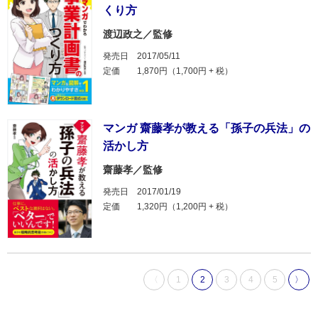
くり方
渡辺政之／監修
発売日
2017/05/11
定価
1,870円（1,700円 + 税）
マンガ 齋藤孝が教える「孫子の兵法」の
活かし方
齋藤孝／監修
発売日
2017/01/19
定価
1,320円（1,200円 + 税）
〈
1
2
3
4
5
〉