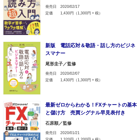
発売日
2020/02/17
定価
1,430円（1,300円 + 税）
新版 電話応対＆敬語・話し方のビジネ
スマナー
尾形圭子／監修
発売日
2020/02/07
定価
1,430円（1,300円 + 税）
最新ゼロからわかる！FXチャートの基本
と儲け方 売買シグナル早見表付き
石原順／監修
発売日
2020/01/21
定価
1,320円（1,200円 + 税）