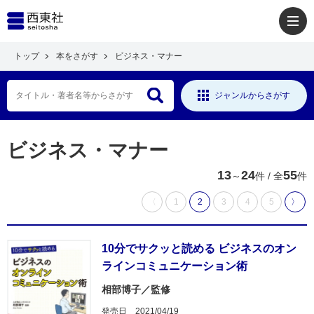
トップ
本をさがす
ビジネス・マナー
ジャンルからさがす
ビジネス・マナー
13
24
55
～
件 / 全
件
〈
1
2
3
4
5
〉
10分でサクッと読める ビジネスのオン
ラインコミュニケーション術
相部博子／監修
発売日
2021/04/19