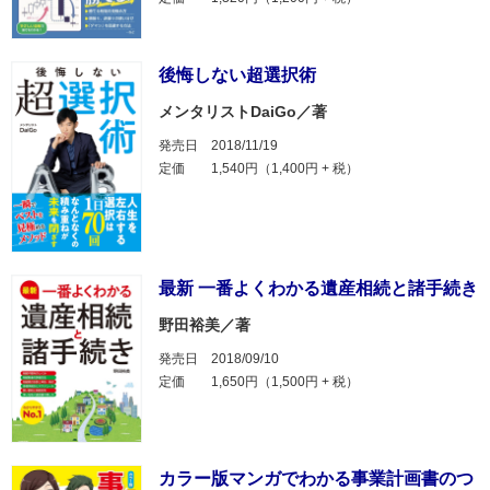
後悔しない超選択術
メンタリストDaiGo／著
発売日
2018/11/19
定価
1,540円（1,400円 + 税）
最新 一番よくわかる遺産相続と諸手続き
野田裕美／著
発売日
2018/09/10
定価
1,650円（1,500円 + 税）
カラー版マンガでわかる事業計画書のつ