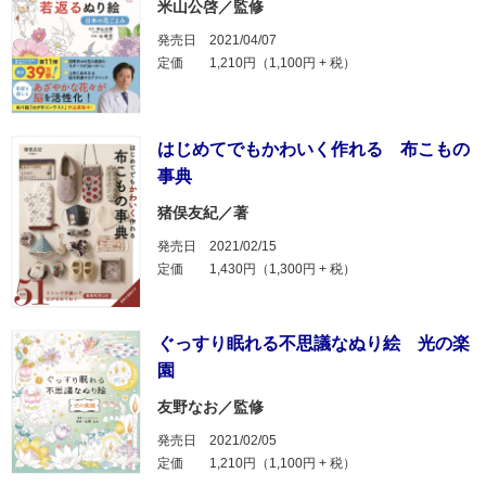
米山公啓／監修
発売日
2021/04/07
定価
1,210円（1,100円 + 税）
はじめてでもかわいく作れる 布こもの
事典
猪俣友紀／著
発売日
2021/02/15
定価
1,430円（1,300円 + 税）
ぐっすり眠れる不思議なぬり絵 光の楽
園
友野なお／監修
発売日
2021/02/05
定価
1,210円（1,100円 + 税）