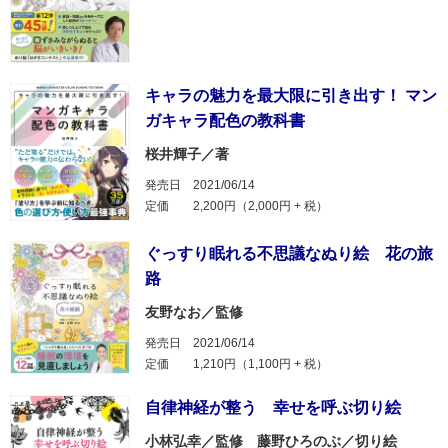
キャラの魅力を最大限に引き出す！ マン
ガキャラ配色の教科書
桜井輝子／著
発売日
2021/06/14
定価
2,200円（2,000円 + 税）
ぐっすり眠れる不思議なぬり絵 花の旅
路
友野なお／監修
発売日
2021/06/14
定価
1,210円（1,100円 + 税）
自律神経が整う 幸せを呼ぶ切り絵
小林弘幸／監修 藤野ひろのぶ／切り絵