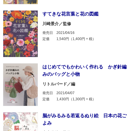
すてきな花言葉と花の図鑑
川崎景介／監修
発売日
2021/04/16
定価
1,540円（1,400円 + 税）
はじめてでもかわいく作れる かぎ針編
みのバッグと小物
リトルバード／編
発売日
2021/04/07
定価
1,430円（1,300円 + 税）
脳がみるみる若返るぬり絵 日本の花ご
よみ