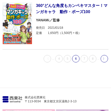
360°どんな角度もカンペキマスター！マ
ンガキャラ 動作・ポーズ100
YANAMi／監修
発売日
2021/01/18
定価
1,650円（1,500円 + 税）
〈
...
4
5
6
7
8
...
〉
株式会社西東社
〒113-0034 東京都文京区湯島2-3-13