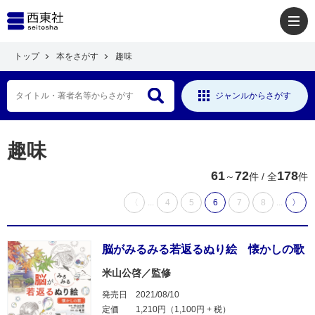
トップ
本をさがす
趣味
ジャンルからさがす
趣味
61
72
178
～
件 / 全
件
〈
...
4
5
6
7
8
...
〉
脳がみるみる若返るぬり絵 懐かしの歌
米山公啓／監修
発売日
2021/08/10
定価
1,210円（1,100円 + 税）