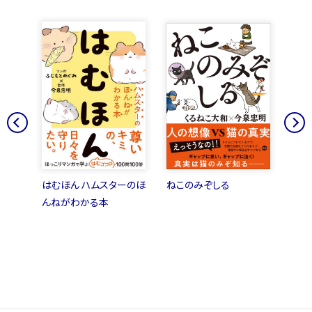
つけ
はむほん ハムスターのほ
ねこのみぞしる
猫と
んねがわかる本
かり
トブ