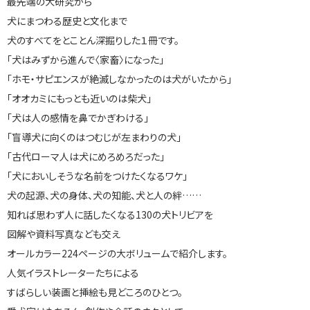
最先端の犬研究から
犬にまつわる歴史と文化まで
犬のすべてをとことん深掘りした１冊です。
「犬はみずから進んで〈家畜〉になった」
「ホモ・サピエンスが絶滅しなかったのは犬がいたから」
「オオカミにもっとも近いのは柴犬」
「犬は人の感情を鼻でかぎわける」
「盲導犬に向くのはつむじが左まわりの犬」
「古代ローマ人は犬にめろめろだった」
「犬においしそうな名前をつけたくなるワケ」
犬の起源、犬の身体、犬の知能、犬と人の絆……
知れば思わず人に話したくなる130の犬トリビアを
図解や資料写真なども交え
オールカラー224ページの大ボリュームで紹介します。
人気イラストレーターたちによる
すばらしい装画と挿絵も見どころのひとつ。