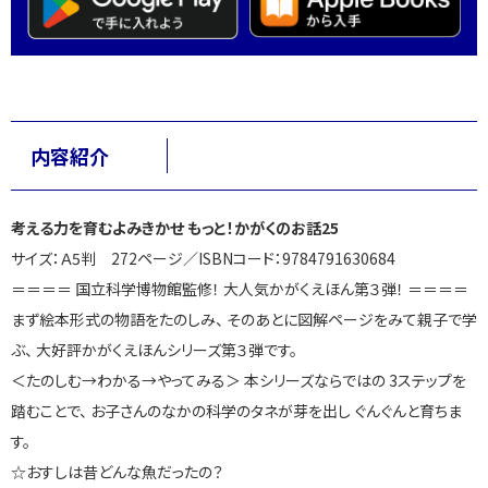
内容紹介
考える力を育むよみきかせ もっと！かがくのお話25
サイズ：Ａ5判 272ページ／ISBNコード：9784791630684
＝＝＝＝ 国立科学博物館監修！ 大人気かがくえほん第３弾！ ＝＝＝＝
まず絵本形式の物語をたのしみ、 そのあとに図解ページをみて親子で学
ぶ、 大好評かがくえほんシリーズ第３弾です。
＜たのしむ→わかる→やってみる＞ 本シリーズならではの 3ステップを
踏むことで、 お子さんのなかの科学のタネが芽を出し ぐんぐんと育ちま
す。
☆おすしは昔どんな魚だったの？