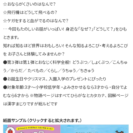
☆おならがくさいのはなんで？
☆飛行機はどうして飛べるの？
☆ケガをすると血がでるのはなんで？
… 今回もたのしいお話がいっぱい！ 身近な「なぜ？」「どうして？」をひも
ときます。
知れば知るほど世界はおもしろい！そんな知るよろこび・考えるよろこび
を お子さんと体験してみませんか？
●第３弾は第１弾とおなじく科学全般！ どうぶつ／しょくぶつ／こんちゅ
う／からだ／ たべもの／くらし／うちゅう／ちきゅう
●お誕生日やクリスマス、 入園入学のプレゼントにぴったり
●対象年齢:3才～小学校低学年 ・よみきかせるなら3才から ・自分でよ
むなら6才から ※物語ページはすべてひらがなとカタカナ、 図解ページ
は漢字まじりですが総ルビです
紙面サンプル（クリックすると拡大されます。）