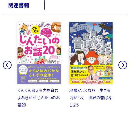
関連書籍
名作え
ぐんぐん考える力を育む
地頭がよくなり 生きる
ぐん
よみきかせ じんたいのお
力がつく 世界の昔ばな
くよ
話20
し２５
話25