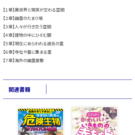
【１章】異世界と現実が交わる空間
【２章】幽霊のたまり場
【３章】人々が行き交う空間
【４章】建物の中にひそむ闇
【５章】現在にあらわれる過去の霊
【６章】寺社や墓に集まる霊
【７章】海外の幽霊屋敷
関連書籍