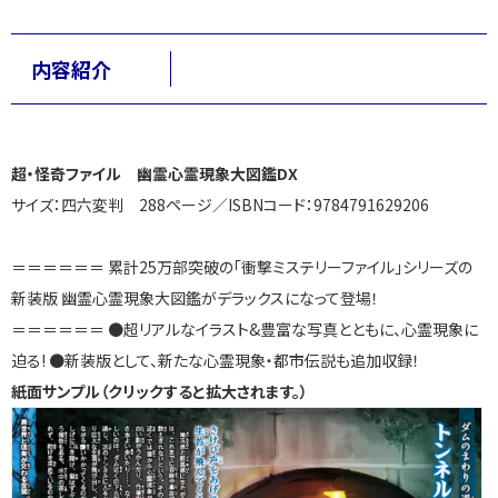
内容紹介
超・怪奇ファイル 幽霊心霊現象大図鑑DX
サイズ：四六変判 288ページ／ISBNコード：9784791629206
＝＝＝＝＝＝ 累計25万部突破の「衝撃ミステリーファイル」シリーズの
新装版 幽霊心霊現象大図鑑がデラックスになって登場！
＝＝＝＝＝＝ ●超リアルなイラスト&豊富な写真とともに、心霊現象に
迫る! ●新装版として、新たな心霊現象・都市伝説も追加収録！
紙面サンプル（クリックすると拡大されます。）