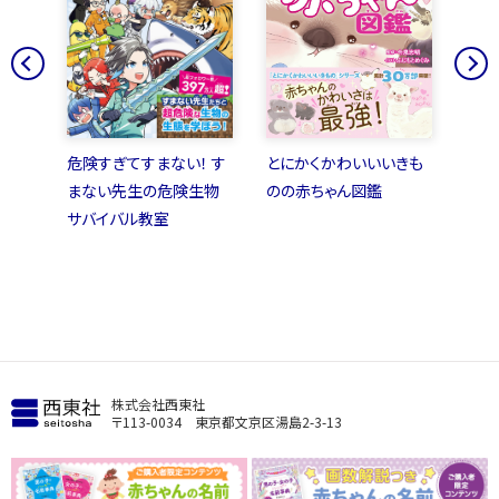
怪大百
危険すぎてすまない！ す
とにかくかわいいいきも
ゾク
まない先生の危険生物
のの赤ちゃん図鑑
こと
サバイバル教室
株式会社西東社
〒113-0034 東京都文京区湯島2-3-13